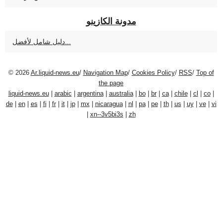
مدونة الكازينو
دليل شامل لأفضل...
© 2026
Ar.liquid-news.eu
/
Navigation Map
/
Cookies Policy
/
RSS
/
Top of
the page
liquid-news.eu
|
arabic
|
argentina
|
australia
|
bo
|
br
|
ca
|
chile
|
cl
|
co
|
de
|
en
|
es
|
fi
|
fr
|
it
|
jp
|
mx
|
nicaragua
|
nl
|
pa
|
pe
|
th
|
us
|
uy
|
ve
|
vi
|
xn--3v5bi3s
|
zh