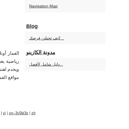
Navigation Map
Blog
كيف تحسّن فرصك...
مدونة الكازينو
القمار أو
رياضية يغط
دليل شامل لأفضل...
ويخدم اهتم
مواقع القما
|
vi
|
xn--3v5bi3s
|
zh