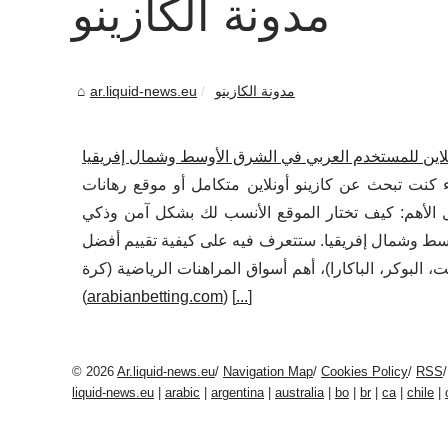
مدونة الكازينو
مدونة الكازينو
ar.liquid-news.eu
لاين للمستخدم العربي في الشرق الأوسط وشمال إفريقيا
 كنت تبحث عن كازينو أونلاين متكامل أو موقع رهانات
ال الأهم: كيف تختار الموقع الأنسب لك بشكل آمن وذكي
وسط وشمال إفريقيا. ستتعرف فيه على كيفية تقييم أفضل
يت، البوكر، الباكارا)، أهم أسواق المراهنات الرياضية (كرة
(
arabianbetting.com
) [
...
]
© 2026
Ar.liquid-news.eu
/
Navigation Map
/
Cookies Policy
/
RSS
liquid-news.eu
|
arabic
|
argentina
|
australia
|
bo
|
br
|
ca
|
chile
|