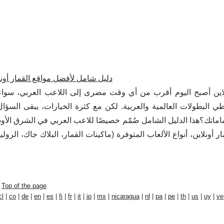
دليل شامل لأفضل مواقع القمار أون
نلاين أصبح اليوم أقرب من أي وقت مضرى إلى اللاعب العربي، سواء
ي البطولات العالمية والعربية. لكن مع كثرة الخيارات، يبقى السؤ
اماتك؟هذا الدليل الشامل صُمّم خصيصًا للاعب العربي في الشرق الأ
ر أونلاين، أنواع الألعاب المتوفرة (ماكينات القمار، البلاك جاك، الرول
/
Top of the page
cl
|
co
|
de
|
en
|
es
|
fi
|
fr
|
it
|
jp
|
mx
|
nicaragua
|
nl
|
pa
|
pe
|
th
|
us
|
uy
|
ve