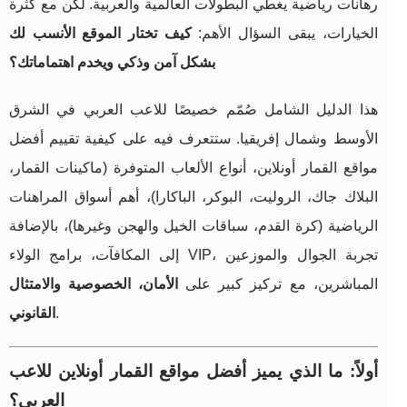
رهانات رياضية يغطي البطولات العالمية والعربية. لكن مع كثرة
الخيارات، يبقى السؤال الأهم:
كيف تختار الموقع الأنسب لك
بشكل آمن وذكي ويخدم اهتماماتك؟
هذا الدليل الشامل صُمّم خصيصًا للاعب العربي في الشرق
الأوسط وشمال إفريقيا. ستتعرف فيه على كيفية تقييم أفضل
مواقع القمار أونلاين، أنواع الألعاب المتوفرة (ماكينات القمار،
البلاك جاك، الروليت، البوكر، الباكارا)، أهم أسواق المراهنات
الرياضية (كرة القدم، سباقات الخيل والهجن وغيرها)، بالإضافة
إلى المكافآت، برامج الولاء VIP، تجربة الجوال والموزعين
المباشرين، مع تركيز كبير على
الأمان، الخصوصية والامتثال
.
القانوني
أولاً: ما الذي يميز أفضل مواقع القمار أونلاين للاعب
العربي؟