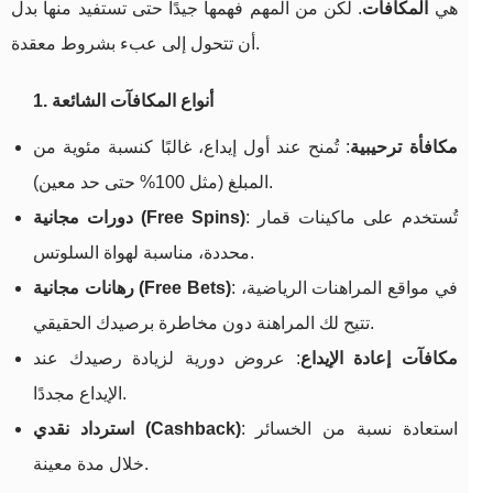
هي
المكافآت
. لكن من المهم فهمها جيدًا حتى تستفيد منها بدل
أن تتحول إلى عبء بشروط معقدة.
1. أنواع المكافآت الشائعة
مكافأة ترحيبية
: تُمنح عند أول إيداع، غالبًا كنسبة مئوية من
المبلغ (مثل 100% حتى حد معين).
: تُستخدم على ماكينات قمار
دورات مجانية (Free Spins)
محددة، مناسبة لهواة السلوتس.
: في مواقع المراهنات الرياضية،
رهانات مجانية (Free Bets)
تتيح لك المراهنة دون مخاطرة برصيدك الحقيقي.
مكافآت إعادة الإيداع
: عروض دورية لزيادة رصيدك عند
الإيداع مجددًا.
: استعادة نسبة من الخسائر
استرداد نقدي (Cashback)
خلال مدة معينة.