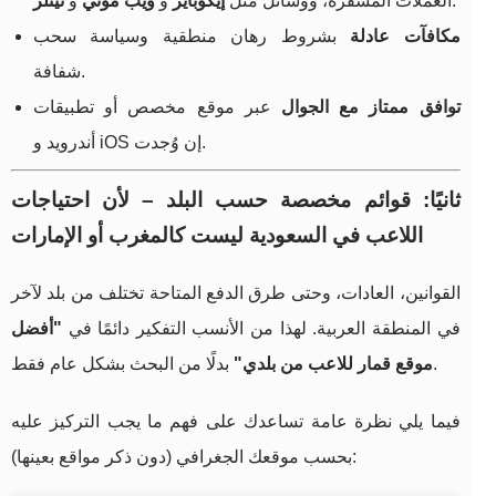
.
العملات المشفّرة، ووسائل مثل
إيكوبايز
و
ويب موني
و
نيتلر
مكافآت عادلة
بشروط رهان منطقية وسياسة سحب
شفافة.
توافق ممتاز مع الجوال
عبر موقع مخصص أو تطبيقات
أندرويد و iOS إن وُجدت.
ثانيًا: قوائم مخصصة حسب البلد – لأن احتياجات
اللاعب في السعودية ليست كالمغرب أو الإمارات
القوانين، العادات، وحتى طرق الدفع المتاحة تختلف من بلد لآخر
في المنطقة العربية. لهذا من الأنسب التفكير دائمًا في
"أفضل
بدلًا من البحث بشكل عام فقط.
موقع قمار للاعب من بلدي"
فيما يلي نظرة عامة تساعدك على فهم ما يجب التركيز عليه
بحسب موقعك الجغرافي (دون ذكر مواقع بعينها):