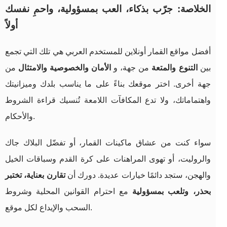
الخلاصة: جرّب بذكاء، العب بمسؤولية، واحمِ نفسك
أولاً
أفضل مواقع القمار أونلاين للمستخدم العربي هي تلك التي تجمع
بين
التنوع والمتعة
من جهة، و
الأمان والخصوصية والامتثال
من
جهة أخرى. اختر موقعك بناءً على ما يناسب بلدك وميزانيتك
واهتماماتك، ولا تدع المكافآت اللامعة تُنسيك قراءة الشروط
والأحكام.
سواء كنت من عشاق ماكينات القمار، أو تفضّل البلاك جاك
والروليت، أو تهوى المراهنات على كرة القدم وسباقات الخيل
والهجن، ستجد دائمًا خيارات عديدة. دورك أن
تقارن بعناية، تختبر
بحذر، وتلعب بمسؤولية
مع احترام القوانين المحلية وشروط
السحب والإيداع لكل موقع.