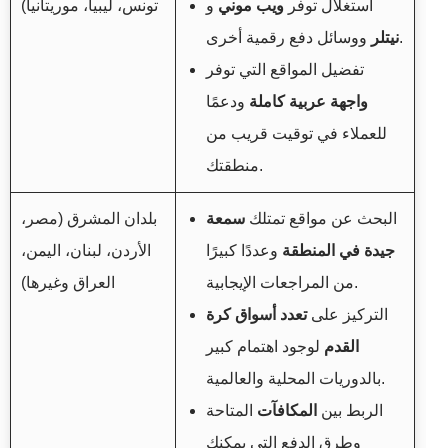
استغلال توفر
ويب موني
و
تونس، ليبيا، موريتانيا)
ووسائل دفع رقمية أخرى.
نيتلر
تفضيل المواقع التي توفر
واجهة عربية كاملة
ودعمًا
للعملاء في توقيت قريب من
منطقتك.
البحث عن مواقع تمتلك
سمعة
بلدان المشرق (مصر،
جيدة في المنطقة
وعددًا كبيرًا
الأردن، لبنان، اليمن،
من المراجعات الإيجابية.
العراق وغيرها)
التركيز على
تعدد أسواق كرة
القدم
لوجود اهتمام كبير
بالدوريات المحلية والعالمية.
الربط بين
المكافآت
المتاحة
وطرق الدفع التي يمكنك